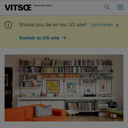
Main Menu
Home
Should you be on our US site?
Ignorieren
Über Uns
Switch to US site
Regalsystem 606
Sesselprogramm 620
Tisch 621
In “Mein Vitsœ” einloggen
Kontakt
Voice
Stellenangebote