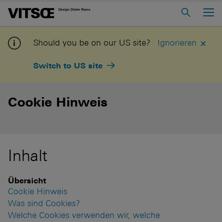
Main Menu
Home
Should you be on our US site?
Ignorieren
Über Uns
Switch to US site
Regalsystem 606
Sesselprogramm 620
Cookie Hinweis
Tisch 621
In “Mein Vitsœ” einloggen
Kontakt
Inhalt
Voice
Stellenangebote
Übersicht
Cookie Hinweis
Was sind Cookies?
Welche Cookies verwenden wir, welche