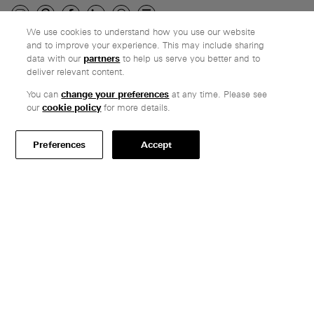
We use cookies to understand how you use our website
and to improve your experience. This may include sharing
Unternehmen
data with our
partners
to help us serve you better and to
deliver relevant content.
Ethos
Ehrliche Preise
You can
change your preferences
at any time. Please see
our
cookie policy
for more details.
Kundenkommentare
Kundenservice
Preferences
Accept
Sichere Zahlung
Lieferung
Allgemeine Geschäftsbedingungen
Fachleute
Planen mit Vitsœs Möbeln
Ausgewählte Projekte
CAD-Dateien