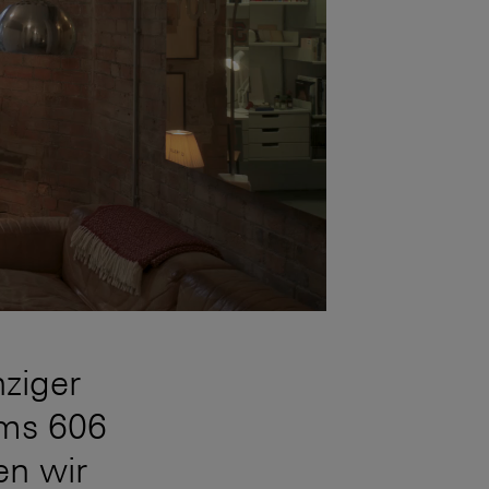
nziger
ems 606
en wir