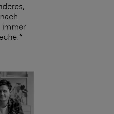
nderes,
 nach
h immer
eche.“