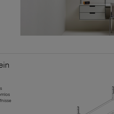
ein
es
emlos
fnisse