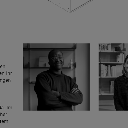
len
en Ihr
ungen
n
da. Im
eher
stem