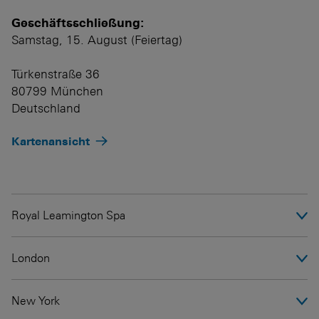
Geschäftsschließung:
Samstag, 15. August (Feiertag)
Türkenstraße 36
80799 München
Deutschland
Kartenansicht
Royal Leamington Spa
London
+44 1926 936 606
leamington@vitsoe.com
New York
+44 20 7428 1606
Dienstag bis Samstag
london@vitsoe.com