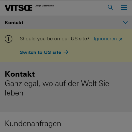
Main Menu
Kontakt
Home
Über Uns
Kontakt
Should you be on our US site?
Ignorieren
Regalsystem 606
Switch to US site
Vitsœ in Ihrer Nähe
Sesselprogramm 620
Tisch 621
Kontakt
Ganz egal, wo auf der Welt Sie
In “Mein Vitsœ” einloggen
Kontakt
leben
Voice
Stellenangebote
Kundenanfragen