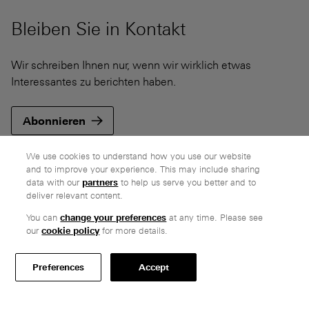
Bleiben Sie in Kontakt
Wir schreiben Ihnen nur, wenn wir wirklich etwas
Interessantes zu berichten haben.
Abonnieren
We use cookies to understand how you use our website
and to improve your experience. This may include sharing
data with our
partners
to help us serve you better and to
deliver relevant content.
Unternehmen
You can
change your preferences
at any time. Please see
Ethos
our
cookie policy
for more details.
Ehrliche Preise
Kundenkommentare
Preferences
Accept
Kundenservice