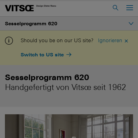
Main Menu
Sesselprogramm 620
Home
Über Uns
Einführung
Should you be on our US site?
Ignorieren
Regalsystem 606
Switch to US site
Konfigurieren und bestellen
Sesselprogramm 620
Tisch 621
Sesselprogramm 620
Handgefertigt von Vitsœ seit 1962
In “Mein Vitsœ” einloggen
Kontakt
Voice
Stellenangebote