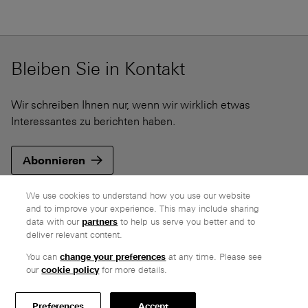
Bleiben Sie in Kontakt
Wir schreiben Ihnen nur, wenn wir wirklich etwas
Interessantes zu berichten haben.
Abonnieren
We use cookies to understand how you use our website
and to improve your experience. This may include sharing
data with our
partners
to help us serve you better and to
deliver relevant content.
Unternehmen
You can
change your preferences
at any time. Please see
Ethos
our
cookie policy
for more details.
Ehrliche Preise
Kundenkommentare
Preferences
Accept