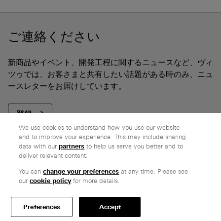
ご連絡ください
新商品やイベント、開発工程に関するニュースなど、ヴィ
ツゥでは、お客さまと共有したい話題がある時のみ、ニュ
ースレターをお届けしています。
登録
We use cookies to understand how you use our website
and to improve your experience. This may include sharing
data with our
partners
to help us serve you better and to
deliver relevant content.
You can
change your preferences
at any time. Please see
会社
our
cookie policy
for more details.
私たちがめざすもの
誠実な価格設定
Preferences
Accept
お客様からのコメント