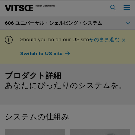
Main Menu
606 ユニバーサル・シェルビング・システム
ホーム
ヴィツゥについて
はじめに
Should you be on our US site?
そのまま進む
606 ユニバーサル・シェルビング・システム
Switch to US site
ギャラリー
620 チェア・プログラム
621 テーブル
プロダクト詳細
プロダクト詳細
あなたにぴったりのシステムを。
マイ・ヴィツゥにログインす
お問い合わせ
る
シェルフと価格
ヴォイス
キャリア
購入について
システムの仕組み