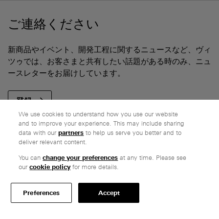
ご連絡ください
新商品やイベント、開発工程に関するニュースなど、ヴィ
ツゥでは、お客さまと共有したい話題がある時のみ、ニュ
ースレターをお届けしています。
登録
We use cookies to understand how you use our website
and to improve your experience. This may include sharing
data with our
partners
to help us serve you better and to
deliver relevant content.
You can
change your preferences
at any time. Please see
会社
our
cookie policy
for more details.
私たちがめざすもの
誠実な価格設定
Preferences
Accept
お客様からのコメント