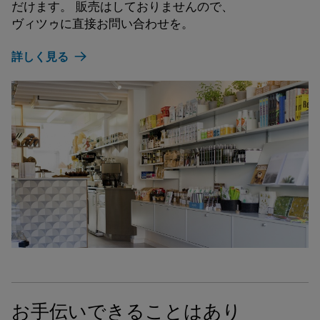
だけます。 販売はしておりませんので、
New York NY 10011

地図を見る
ヴィツゥに直接お問い合わせを。
United States of America
詳しく見る
地図を見る
お手伝いできることはあり