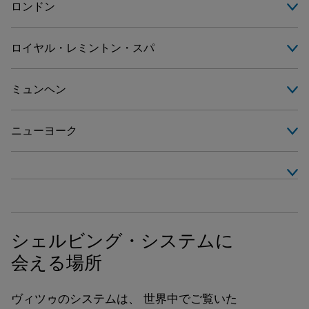
ロンドン
ロイヤル・レミントン・スパ
+44 (0)20 7428 1606
london@vitsoe.com
ミュンヘン
+44 (0)1926 936 606
月曜日〜土曜日
leamington@vitsoe.com
10:00〜18:00 (BST)
ニューヨーク
+49 (0)89 2307 7054
月曜日〜土曜日
21 Marylebone Lane

muenchen@vitsoe.com
09:00〜17:00 (BST)
London

+1 917 675 6990
W1U 2NG

月曜日〜金曜日
84 Regent Street

newyork@vitsoe.com
United Kingdom
10:00〜19:00 (CEST)
Royal Leamington Spa

土曜日
CV32 4NS

月曜日〜金曜日
地図を見る
10:00〜18:00 (CEST)
United Kingdom
10:00〜18:00 (EDT)
シェルビング・システムに
土曜日
会える場所
Türkenstraße 36

地図を見る
12:00〜18:00 (EDT)
80799 Munich

Germany
ヴィツゥのシステムは、 世界中でご覧いた
17 West 8th Street
