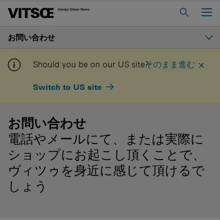
Main Menu
お問い合わせ
ホーム
ヴィツゥについて
お問い合わせ
Should you be on our US site?
そのまま進む
606 ユニバーサル・シェルビング・システム
Switch to US site
ヴィツゥに出会える場所
620 チェア・プログラム
621 テーブル
お問い合わせ
電話やメールにて、または実際に
マイ・ヴィツゥにログインす
お問い合わせ
る
ショップにお起こし頂くことで、
ヴォイス
キャリア
ヴィツゥを身近に感じて頂けるで
しょう